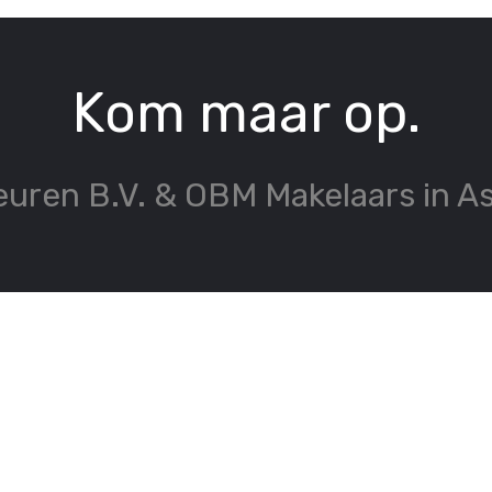
Kom maar op.
ren B.V. & OBM Makelaars in As