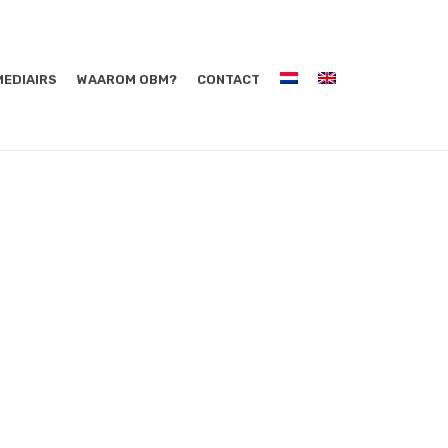
MEDIAIRS
WAAROM OBM?
CONTACT
HOME
»
VERZEKERING